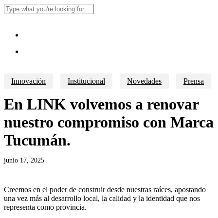
Skip
to
Close
main
Search
content
Menu
Menu
Innovación
Institucional
Novedades
Prensa
En LINK volvemos a renovar
nuestro compromiso con Marca
Tucumán.
junio 17, 2025
Creemos en el poder de construir desde nuestras raíces, apostando
una vez más al desarrollo local, la calidad y la identidad que nos
representa como provincia.