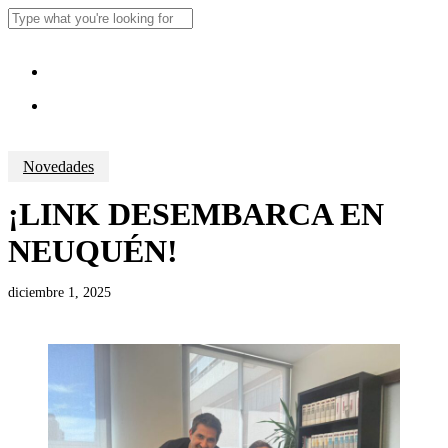
Skip
to
Close
main
Search
content
Menu
Menu
Novedades
¡LINK DESEMBARCA EN
NEUQUÉN!
diciembre 1, 2025