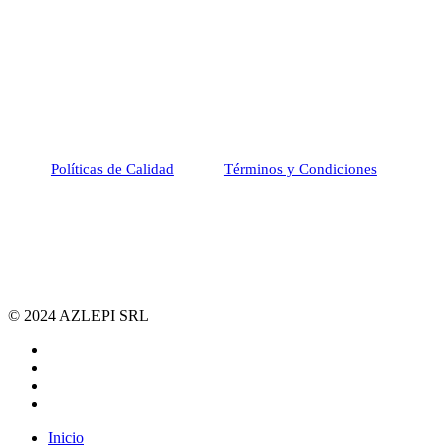
Políticas de Calidad
Términos y Condiciones
© 2024 AZLEPI SRL
facebook
linkedin
instagram
whatsapp
Close
Inicio